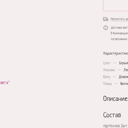
Рассчитать д
Доставка завт
В Композиции
согласованию 
Характеристик
Цвет
—
Белый
Упаковка
—
Ле
Кому
—
Девоч
Повод
—
Выпи
Описание
Состав
гортензия 2шт