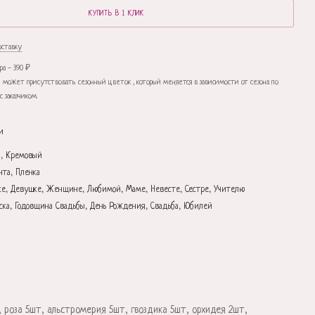
КУПИТЬ В 1 КЛИК
оставку
ра - 390 ₽
 может присутствовать сезонный цветок , который меняется в зависимости от сезона по
с заказчиком.
и
, Кремовый
нта, Пленка
ке, Девушке, Женщине, Любимой, Маме, Невесте, Сестре, Учителю
ска, Годовщина Свадьбы, День Рождения, Свадьба, Юбилей
, роза 5шт, альстромерия 5шт, гвоздика 5шт, орхидея 2шт,