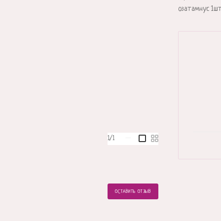
озатамнус 1шт
1/1
—
ОСТАВИТЬ ОТЗЫВ