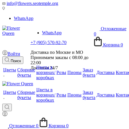
info@flowers.seotemple.org
WhatsApp
Отложенные
WhatsApp
0
+7 (905) 570-92-70
Корзина
0
Доставка по Москве и МО
Войти
Принимаем заказы с 08:00 до
Поиск
22:00
Цветы в
Доставка 24/7
Цветы
Сборные
Заказ
корзинах/
Розы
Пионы
Доставка
Конта
букеты
букета
коробках
Цветы в
Цветы
Сборные
Заказ
корзинах/
Розы
Пионы
Доставка
Конта
букеты
букета
коробках
Отложенные
0
Корзина
0