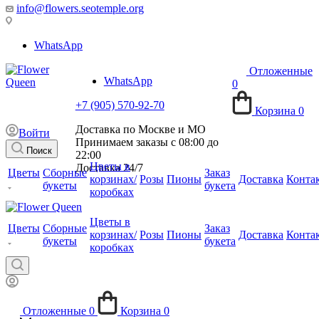
info@flowers.seotemple.org
WhatsApp
Отложенные
WhatsApp
0
+7 (905) 570-92-70
Корзина
0
Доставка по Москве и МО
Войти
Принимаем заказы с 08:00 до
Поиск
22:00
Цветы в
Доставка 24/7
Цветы
Сборные
Заказ
корзинах/
Розы
Пионы
Доставка
Конта
букеты
букета
коробках
Цветы в
Цветы
Сборные
Заказ
корзинах/
Розы
Пионы
Доставка
Конта
букеты
букета
коробках
Отложенные
0
Корзина
0