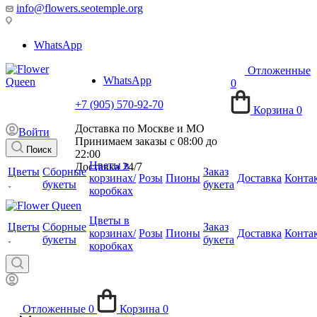
info@flowers.seotemple.org
WhatsApp
Отложенные
WhatsApp
0
+7 (905) 570-92-70
Корзина
0
Доставка по Москве и МО
Войти
Принимаем заказы с 08:00 до
Поиск
22:00
Цветы в
Доставка 24/7
Цветы
Сборные
Заказ
корзинах/
Розы
Пионы
Доставка
Конта
букеты
букета
коробках
Цветы в
Цветы
Сборные
Заказ
корзинах/
Розы
Пионы
Доставка
Конта
букеты
букета
коробках
Отложенные
0
Корзина
0