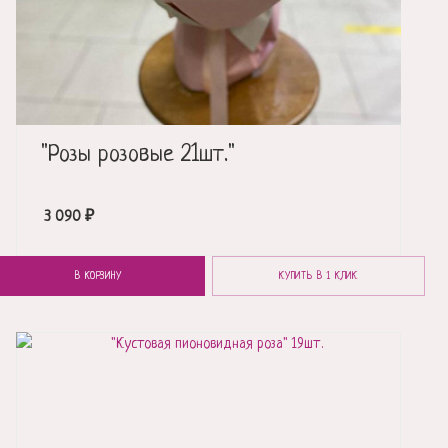
"Розы розовые 21шт."
3 090
₽
В КОРЗИНУ
КУПИТЬ В 1 КЛИК