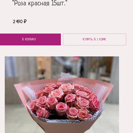
"Роза красная 15шт."
2 490
₽
В КОРЗИНУ
КУПИТЬ В 1 КЛИК